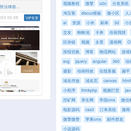
视频教程
微擎
o2o
分发系统
法律咨...
淘宝客
discuz模板
微小区
人
3-02-08
VIP专享
ai
资源
小米
刷单
3d
小
交友
蜘蛛池
卡券
你画我猜
区块链
视频
全景
漫画网
O
按钮切换
博客
物流网站
游戏
svg
jquery
angular
360
动
摄影
动画特效
在线客服
扁平
域名停放
域名页
canvas
html
小程序
thinkphp
视频打赏
ja
挖矿网
养生网
帝国cms
微信
电影源码
css3
订单系统
微商
微擎微赞
苹果cms
邮件群发
小说源码