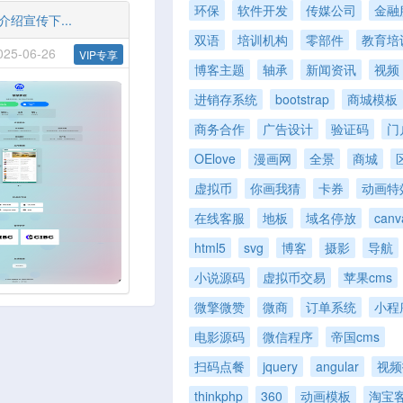
环保
软件开发
传媒公司
金融
介绍宣传下...
双语
培训机构
零部件
教育培
5-06-26
VIP专享
博客主题
轴承
新闻资讯
视频
进销存系统
bootstrap
商城模板
商务合作
广告设计
验证码
门
OElove
漫画网
全景
商城
虚拟币
你画我猜
卡券
动画特
在线客服
地板
域名停放
canv
html5
svg
博客
摄影
导航
小说源码
虚拟币交易
苹果cms
微擎微赞
微商
订单系统
小程
电影源码
微信程序
帝国cms
扫码点餐
jquery
angular
视频
thinkphp
360
动画模板
淘宝