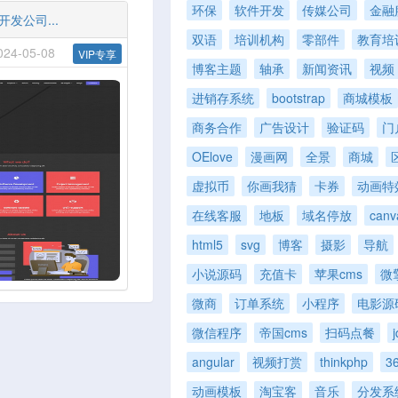
环保
软件开发
传媒公司
金融
开发公司...
双语
培训机构
零部件
教育培
4-05-08
VIP专享
博客主题
轴承
新闻资讯
视频
进销存系统
bootstrap
商城模板
商务合作
广告设计
验证码
门
OElove
漫画网
全景
商城
虚拟币
你画我猜
卡券
动画特
在线客服
地板
域名停放
canv
html5
svg
博客
摄影
导航
小说源码
充值卡
苹果cms
微
微商
订单系统
小程序
电影源
微信程序
帝国cms
扫码点餐
j
angular
视频打赏
thinkphp
3
动画模板
淘宝客
音乐
分发系