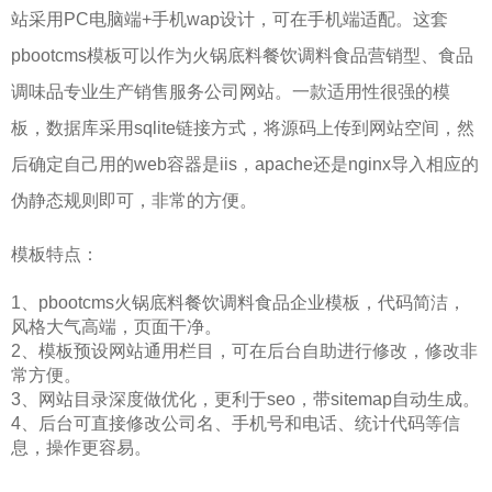
站采用PC电脑端+手机wap设计，可在手机端适配。这套
pbootcms模板可以作为
火锅底料餐饮调料
食品
营销型
、食品
调味品
专业生产销售服务公司网站
。一款适用性很强的模
板，
数据库采用sqlite链接方式，将源码上传到网站空间，然
后确定自己用的web容器是iis，apache还是nginx导入相应的
伪静态规则即可，非常的方便。
模板特点：
1、pbootcms
火锅底料餐饮调料食品企业
模板，代码简洁，
风格大气高端，页面干净。
2、模板预设网站通用栏目，可在后台自助进行修改，修改非
常方便
。
3、网站目录深度做优化，更利于seo，
带sitemap自动生成。
4、后台可直接修改公司名、手机号和电话、统计代码等信
息，操作更容易。