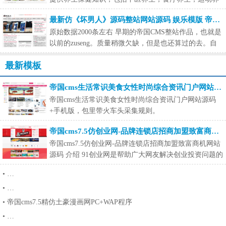
生，健
最新仿《坏男人》源码整站网站源码 娱乐模版 帝国cms内核电脑版+手机版
原始数据2000条左右 早期的帝国CMS整站作品，也就是
以前的zuseng。质量稍微欠缺，但是也还算过的去。自
己熟悉帝国
最新模板
帝国cms生活常识美食女性时尚综合资讯门户网站源码+手机版
帝国cms生活常识美食女性时尚综合资讯门户网站源码
+手机版，包里带火车头采集规则。
帝国cms7.5仿创业网-品牌连锁店招商加盟致富商机网站源码
帝国cms7.5仿创业网-品牌连锁店招商加盟致富商机网站
源码 介绍 91创业网是帮助广大网友解决创业投资问题的
招商加盟网站，
•
帝国CMS7.5仿《ITBear科技资讯》源码 IT新闻资讯网站模板+带火车
•
最新企业级区块链开发公司网站源码，虚拟货币交易平台开发企业源码
•
帝国cms7.5精仿土豪漫画网PC+WAP程序
•
帝国cms系统开发的专业宠物资讯平台网站源码分享，含手机版，带采