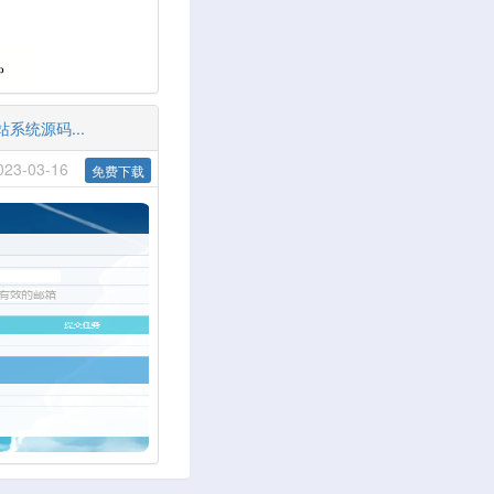
站系统源码...
3-03-16
免费下载