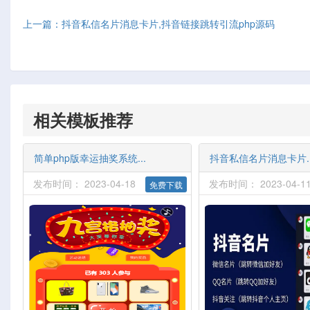
上一篇：抖音私信名片消息卡片,抖音链接跳转引流php源码
相关模板推荐
简单php版幸运抽奖系统...
抖音私信名片消息卡片..
发布时间： 2023-04-18
发布时间： 2023-04-1
免费下载