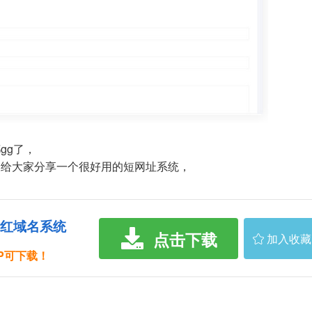
gg了，
天给大家分享一个很好用的短网址系统，
防红域名系统
点击下载
加入收藏
IP可下载！